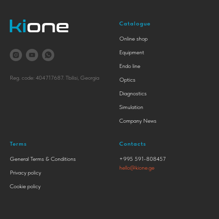
Catalogue
Online shop
Equipment
Endo line
Reg. code: 404717687. Tbilisi, Georgia
Optics
Diagnostics
Simulation
Company News
Terms
Contacts
General Terms & Conditions
+995 591-808457
hello@kione.ge
Privacy policy
Cookie policy